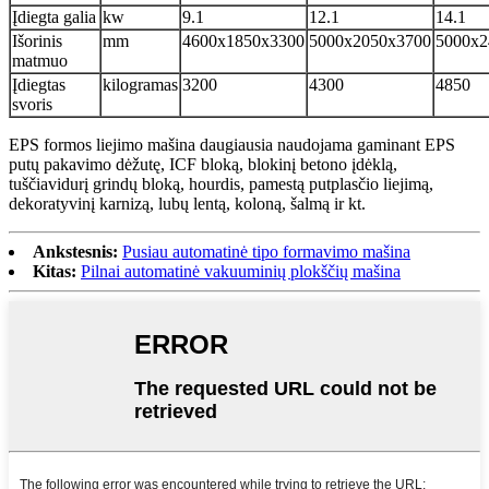
Įdiegta galia
kw
9.1
12.1
14.1
Išorinis
mm
4600x1850x3300
5000x2050x3700
5000x2
matmuo
Įdiegtas
kilogramas
3200
4300
4850
svoris
EPS formos liejimo mašina daugiausia naudojama gaminant EPS
putų pakavimo dėžutę, ICF bloką, blokinį betono įdėklą,
tuščiavidurį grindų bloką, hourdis, pamestą putplasčio liejimą,
dekoratyvinį karnizą, lubų lentą, koloną, šalmą ir kt.
Ankstesnis:
Pusiau automatinė tipo formavimo mašina
Kitas:
Pilnai automatinė vakuuminių plokščių mašina