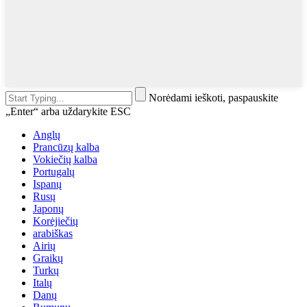
Norėdami ieškoti, paspauskite
„Enter“ arba uždarykite ESC
Anglų
Prancūzų kalba
Vokiečių kalba
Portugalų
Ispanų
Rusų
Japonų
Korėjiečių
arabiškas
Airių
Graikų
Turkų
Italų
Danų