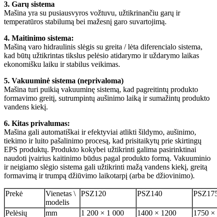
3. Garų sistema
Mašina yra su pusiausvyros vožtuvu, užtikrinančiu garų ir
temperatūros stabilumą bei mažesnį garo suvartojimą.
4. Maitinimo sistema:
Mašiną varo hidraulinis slėgis su greita / lėta diferencialo sistema,
kad būtų užtikrintas tikslus pelėsio atidarymo ir uždarymo laikas
ekonomišku laiku ir stabilus veikimas.
5. Vakuuminė sistema (neprivaloma)
Mašina turi puikią vakuuminę sistemą, kad pagreitintų produkto
formavimo greitį, sutrumpintų aušinimo laiką ir sumažintų produkto
vandens kiekį.
6. Kitas privalumas:
Mašina gali automatiškai ir efektyviai atlikti šildymo, aušinimo,
tiekimo ir luito pašalinimo procesą, kad prisitaikytų prie skirtingų
EPS produktų. Produkto kokybei užtikrinti galima pasirinktinai
naudoti įvairius kaitinimo būdus pagal produkto formą. Vakuuminio
ir neigiamo slėgio sistema gali užtikrinti mažą vandens kiekį, greitą
formavimą ir trumpą džiūvimo laikotarpį (arba be džiovinimo).
Prekė
Vienetas \
PSZ120
PSZ140
PSZ17
modelis
Pelėsių
mm
1 200 × 1 000
1400 × 1200
1750 ×