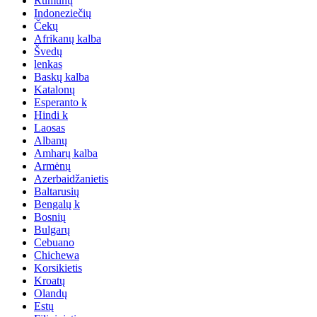
Rumunų
Indoneziečių
Čekų
Afrikanų kalba
Švedų
lenkas
Baskų kalba
Katalonų
Esperanto k
Hindi k
Laosas
Albanų
Amharų kalba
Armėnų
Azerbaidžanietis
Baltarusių
Bengalų k
Bosnių
Bulgarų
Cebuano
Chichewa
Korsikietis
Kroatų
Olandų
Estų