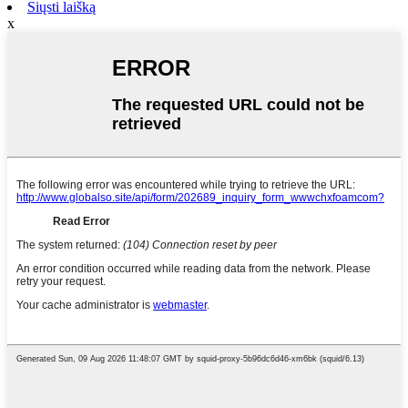
Siųsti laišką
x