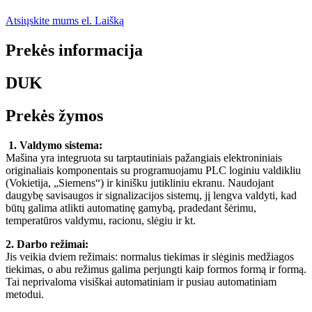
Atsiųskite mums el. Laišką
Prekės informacija
DUK
Prekės žymos
1. Valdymo sistema:
Mašina yra integruota su tarptautiniais pažangiais elektroniniais
originaliais komponentais su programuojamu PLC loginiu valdikliu
(Vokietija, „Siemens“) ir kinišku jutikliniu ekranu. Naudojant
daugybę savisaugos ir signalizacijos sistemų, jį lengva valdyti, kad
būtų galima atlikti automatinę gamybą, pradedant šėrimu,
temperatūros valdymu, racionu, slėgiu ir kt.
2. Darbo režimai:
Jis veikia dviem režimais: normalus tiekimas ir slėginis medžiagos
tiekimas, o abu režimus galima perjungti kaip formos formą ir formą.
Tai neprivaloma visiškai automatiniam ir pusiau automatiniam
metodui.