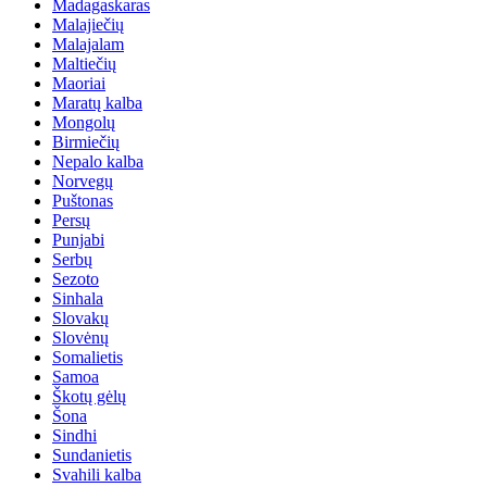
Madagaskaras
Malajiečių
Malajalam
Maltiečių
Maoriai
Maratų kalba
Mongolų
Birmiečių
Nepalo kalba
Norvegų
Puštonas
Persų
Punjabi
Serbų
Sezoto
Sinhala
Slovakų
Slovėnų
Somalietis
Samoa
Škotų gėlų
Šona
Sindhi
Sundanietis
Svahili kalba