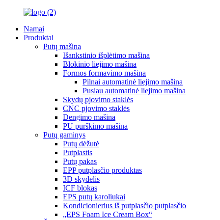
Namai
Produktai
Putų mašina
Išankstinio išplėtimo mašina
Blokinio liejimo mašina
Formos formavimo mašina
Pilnai automatinė liejimo mašina
Pusiau automatinė liejimo mašina
Skydų pjovimo staklės
CNC pjovimo staklės
Dengimo mašina
PU purškimo mašina
Putų gaminys
Putų dėžutė
Putplastis
Putų pakas
EPP putplasčio produktas
3D skydelis
ICF blokas
EPS putų karoliukai
Kondicionierius iš putplasčio putplasčio
„EPS Foam Ice Cream Box“