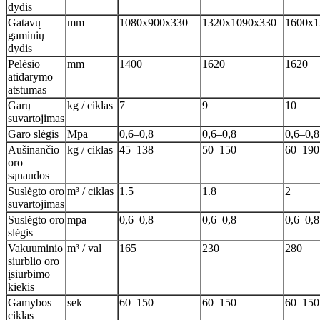
dydis
Gatavų
mm
1080x900x330
1320x1090x330
1600x1
gaminių
dydis
Pelėsio
mm
1400
1620
1620
atidarymo
atstumas
Garų
kg / ciklas
7
9
10
suvartojimas
Garo slėgis
Mpa
0,6–0,8
0,6–0,8
0,6–0,8
Aušinančio
kg / ciklas
45–138
50–150
60–190
oro
sąnaudos
Suslėgto oro
m³ / ciklas
1.5
1.8
2
suvartojimas
Suslėgto oro
mpa
0,6–0,8
0,6–0,8
0,6–0,8
slėgis
Vakuuminio
m³ / val
165
230
280
siurblio oro
įsiurbimo
kiekis
Gamybos
sek
60–150
60–150
60–150
ciklas