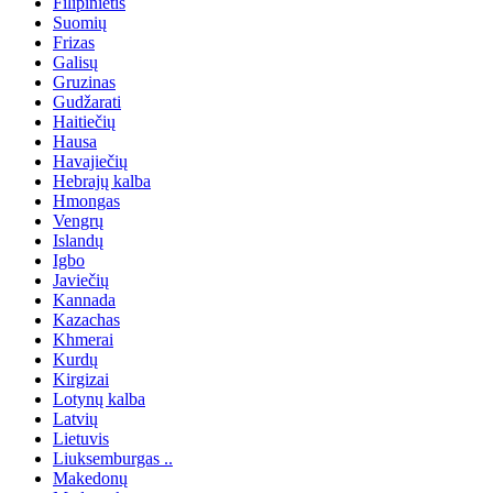
Filipinietis
Suomių
Frizas
Galisų
Gruzinas
Gudžarati
Haitiečių
Hausa
Havajiečių
Hebrajų kalba
Hmongas
Vengrų
Islandų
Igbo
Javiečių
Kannada
Kazachas
Khmerai
Kurdų
Kirgizai
Lotynų kalba
Latvių
Lietuvis
Liuksemburgas ..
Makedonų