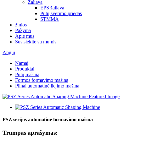
Žaliava
EPS žaliava
Putų svėrimo priedas
STMMA
žinios
Pažyma
Apie mus
Susisiekite su mumis
Anglų
Namai
Produktai
Putų mašina
Formos formavimo mašina
Pilnai automatinė liejimo mašina
PSZ serijos automatinė formavimo mašina
Trumpas aprašymas: